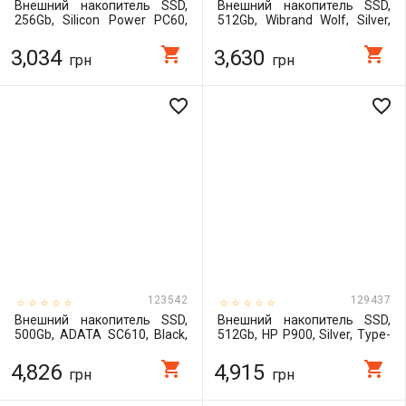
Внешний накопитель SSD,
Внешний накопитель SSD,
256Gb, Silicon Power PC60,
512Gb, Wibrand Wolf, Silver,
Black, Type-C (USB 3.2 Gen 2),
Type-C / USB 3.2 (Gen 2),
540 / 500 MB/s
1000 / 1000 Мб/с
shopping_cart
shopping_cart
3,034
3,630
грн
грн
(SP256GBPSDPC60CK)
(WIEXSSD/WO512GB)
favorite_border
favorite_border
123542
129437
Внешний накопитель SSD,
Внешний накопитель SSD,
500Gb, ADATA SC610, Black,
512Gb, HP P900, Silver, Type-
USB 3.2 (Gen 2), 550 / 500
C 3.2 (Gen 2), 2000 / 1800 Мб/
Мб/с (SC610-500G-CBK/RD)
с (7M691AA)
shopping_cart
shopping_cart
4,826
4,915
грн
грн