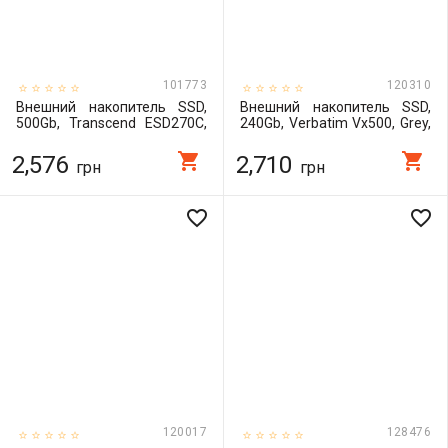
101773
120310
Внешний накопитель SSD,
Внешний накопитель SSD,
500Gb, Transcend ESD270C,
240Gb, Verbatim Vx500, Grey,
Black, USB 3.1, 3D TLC,
USB 3.1 Type-C, 3D TLC, 500 /
520/460 MB/s
430 MB/s (47442)
shopping_cart
shopping_cart
2,576
2,710
грн
грн
(TS500GESD270C)
favorite_border
favorite_border
120017
128476