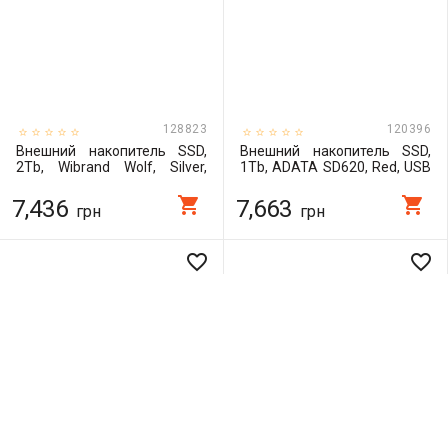
128823
120396
Внешний накопитель SSD,
Внешний накопитель SSD,
2Tb, Wibrand Wolf, Silver,
1Tb, ADATA SD620, Red, USB
Type-C / USB 3.2 (Gen 2),
3.2, 520 / 460 MB/s (SD620-
1000 / 1000 Мб/с
1TCRD)
shopping_cart
shopping_cart
7,436
7,663
грн
грн
(WIEXSSD/WO2TB)
favorite_border
favorite_border