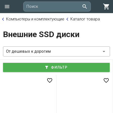
shopping_cart
search
Поиск
keyboard_arrow_left
keyboard_arrow_left
Компьютеры и комплектующие
Каталог товара
Внешние SSD диски
От дешевых к дорогим
filter_alt
ФИЛЬТР
favorite_border
favorite_border