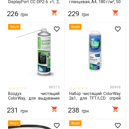
DisplayPort CC-DP2-6 v1, 2,
глянцевая, A4, 180 г/м², 50
цифровий інтерфейс, 1.8 м
л (PGE180050A4)
shopping_cart
shopping_cart
226
229
грн
грн
Акція
Акція
favorite_border
favorite_border
88573
88898
Воздух чистящий
Набор чистящий ColorWay
ColorWay, для выдувания
2в1, для TFT/LCD: спрей
пыли, баллон, 800 мл (CW-
300 мл + салфетка из
3380)
микрофибры 30x30 см
shopping_cart
shopping_cart
231
238
грн
грн
(CW-5230)
Акція
Акція
favorite_border
favorite_border