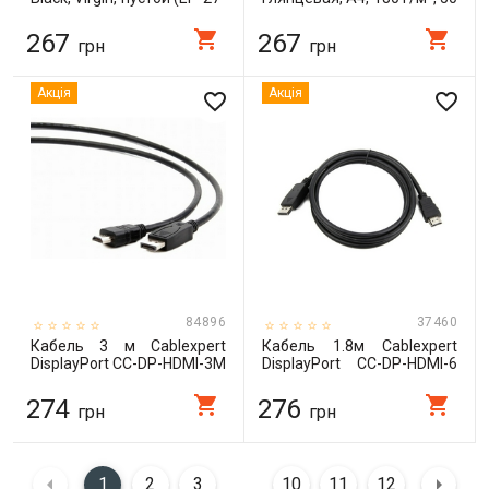
EV)
л (PG180050A4)
shopping_cart
shopping_cart
267
267
грн
грн
Акція
Акція
favorite_border
favorite_border
84896
37460
Кабель 3 м Cablexpert
Кабель 1.8м Cablexpert
DisplayPort CC-DP-HDMI-3M
DisplayPort CC-DP-HDMI-6
DiplayPort - HDMI, 3M (CC-
DiplayPort - HDMI
DP-HDMI-3M)
shopping_cart
shopping_cart
274
276
грн
грн
1
2
3
10
11
12
...