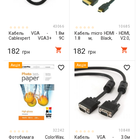
43066
10685
Кабель VGA - 1.8м
Кабель micro HDMI - HDMI,
Cablexpert VGA3+ 9C
1.8 м, Black, V2.0,
HD15M,двойное экранир.,
Cablexpert, позолоченные
с 2-мя феритами, 1.8м /
коннекторы (CC-HDMID-6)
shopping_cart
shopping_cart
182
182
грн
грн
CC-PPVGA-6B
Акція
Акція
favorite_border
favorite_border
32242
10848
Фотобумага ColorWay,
Кабель VGA - 3.0м