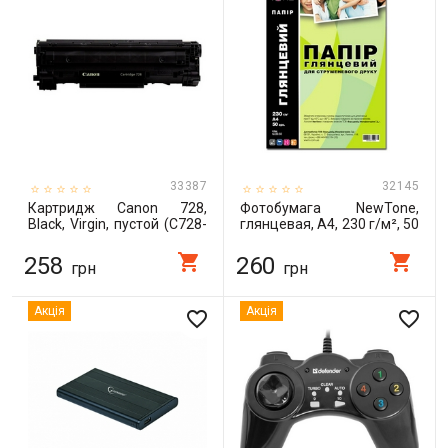
33387
32145
Картридж Canon 728,
Фотобумага NewTone,
Black, Virgin, пустой (C728-
глянцевая, A4, 230 г/м², 50
EV)
л (G230.50)
shopping_cart
shopping_cart
258
260
грн
грн
Акція
Акція
favorite_border
favorite_border