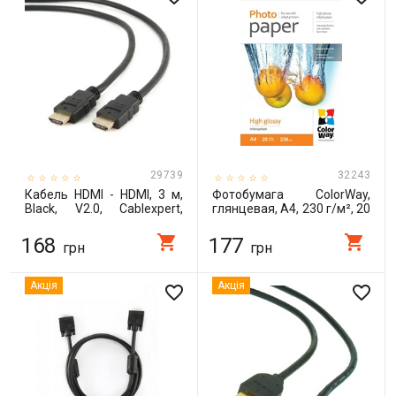
29739
32243
Кабель HDMI - HDMI, 3 м,
Фотобумага ColorWay,
Black, V2.0, Cablexpert,
глянцевая, A4, 230 г/м², 20
позолоченные коннекторы
л (PG230020A4)
(CC-HDMI4-10)
shopping_cart
shopping_cart
168
177
грн
грн
Акція
Акція
favorite_border
favorite_border