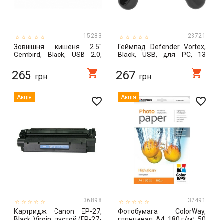
15283
23721
Зовнішня кишеня 2.5"
Геймпад Defender Vortex,
Gembird, Black, USB 2.0,
Black, USB, для PC, 13
1xSATA HDD/SSD,
кнопок (64249)
живлення по USB (EE2-
shopping_cart
shopping_cart
265
267
грн
грн
U2S-5)
Акція
Акція
favorite_border
favorite_border
36898
32491
Картридж Canon EP-27,
Фотобумага ColorWay,
Black, Virgin, пустой (EP-27-
глянцевая, A4, 180 г/м², 50