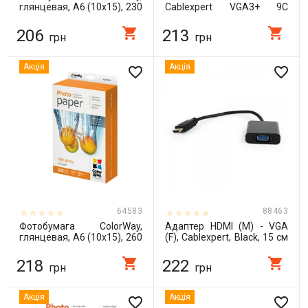
глянцевая, A6 (10х15), 230
Cablexpert VGA3+ 9C
г/м², 100 л (PG2301004R)
HD15M,двойное экранир.,
с 2-мя феритами, 3м / CC-
shopping_cart
shopping_cart
206
213
грн
грн
PPVGA-10-B
Акція
Акція
favorite_border
favorite_border
64583
88463
Фотобумага ColorWay,
Адаптер HDMI (M) - VGA
глянцевая, A6 (10х15), 260
(F), Cablexpert, Black, 15 см
г/м², 100 л (PG2601004R)
(A-HDMI-VGA-04)
shopping_cart
shopping_cart
218
222
грн
грн
Акція
Акція
favorite_border
favorite_border