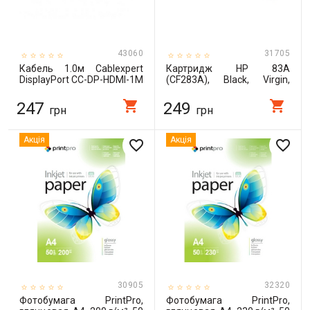
43060
31705
Кабель 1.0м Cablexpert
Картридж HP 83A
DisplayPort CC-DP-HDMI-1M
(CF283A), Black, Virgin,
DiplayPort - HDMI, 1M
пустой (CF283A-EV)
shopping_cart
shopping_cart
247
249
грн
грн
Акція
Акція
favorite_border
favorite_border
30905
32320
Фотобумага PrintPro,
Фотобумага PrintPro,