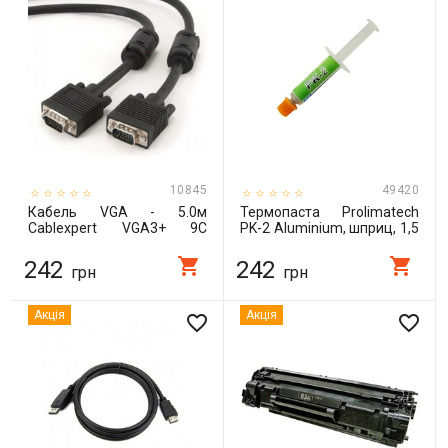
10845
49420
Кабель VGA - 5.0м
Термопаста Prolimatech
Cablexpert VGA3+ 9C
PK-2 Aluminium, шприц, 1,5
HD15M,двойное экранир.,
г, 10.2 Вт/мК (PNA-PK-2-
с 2-мя феритами, 5м / CC-
1.5)
shopping_cart
shopping_cart
242
242
грн
грн
PPVGA-5M-B
Акція
Акція
favorite_border
favorite_border