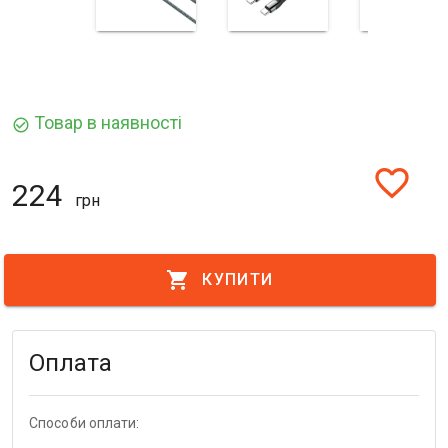
Товар в наявності
check_circle_outline
favorite_border
224
грн
shopping_cart
КУПИТИ
Оплата
Способи оплати: