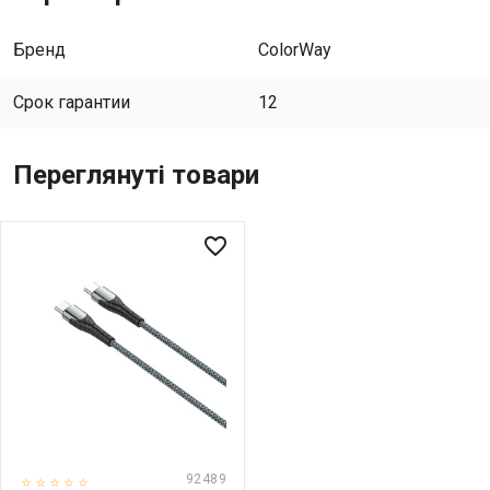
Бренд
ColorWay
Срок гарантии
12
Переглянуті товари
favorite_border
92489