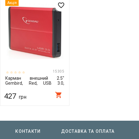
Акція
favorite_border
15305
Карман внешний 2.5"
Gembird, Red, USB 3.0,
1xSATA HDD/SSD, питание
по USB (EE2-U3S-2-R)
shopping_cart
427
грн
КОНТАКТИ
ДОСТАВКА ТА ОПЛАТА