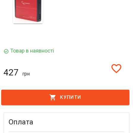
Товар в наявності
check_circle_outline
favorite_border
427
грн
shopping_cart
КУПИТИ
Оплата