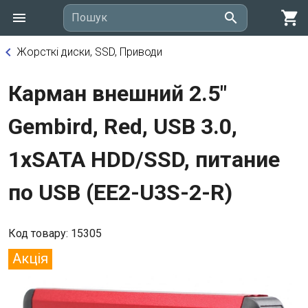
shopping_cart
search
Пошук
keyboard_arrow_left
Жорсткі диски, SSD, Приводи
Карман внешний 2.5"
Gembird, Red, USB 3.0,
1xSATA HDD/SSD, питание
по USB (EE2-U3S-2-R)
Код товару: 15305
Акція