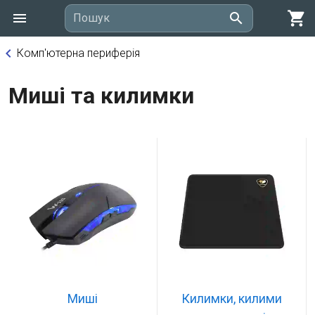
shopping_cart
search
Пошук
keyboard_arrow_left
Комп'ютерна периферія
Миші та килимки
Миші
Килимки, килими