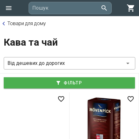
shopping_cart
search
Пошук
keyboard_arrow_left
Товари для дому
Кава та чай
Від дешевих до дорогих
filter_alt
ФІЛЬТР
favorite_border
favorite_border