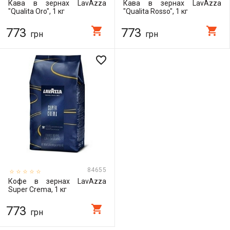
Кава в зернах LavAzza
Кава в зернах LavAzza
"Qualita Oro", 1 кг
"Qualita Rosso", 1 кг
shopping_cart
shopping_cart
773
773
грн
грн
favorite_border
84655
Кофе в зернах LavAzza
Super Crema, 1 кг
shopping_cart
773
грн