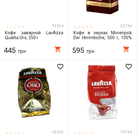
70254
52736
Кофе заварной LavAzza
Кофе в зернах Movenpick
Qualita Oro, 250 г
Der Himmlische, 500 г, 100%
арабика, средняя обжарка,
Германия
shopping_cart
shopping_cart
445
595
грн
грн
favorite_border
favorite_border
70300
79793